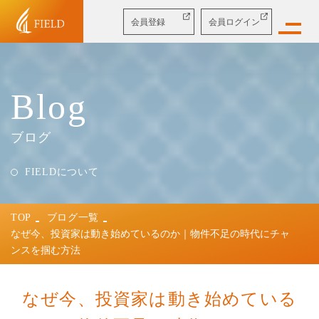
会員
登録
会員
ログイン
Blog
ブログ
FIELDについて
TOP
ブログ一覧
なぜ今、投資家は動き始めているのか｜物件不足の時代にチャ
ンスを掴む方法
なぜ今、投資家は動き始めている