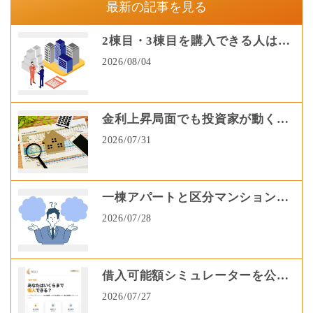
最新の記事を見る
2棟目・3棟目を購入できる人は何
が違う？買い進める投資家の共通
2026/08/04
点
金利上昇局面でも投資家が動く理
由とは？2026年の融資戦略を解説
2026/07/31
一棟アパートと区分マンション、
あなたに合うのはどっち？資産形
2026/07/28
成から考える選び方
借入可能額シミュレーターを公開
しました！
2026/07/27