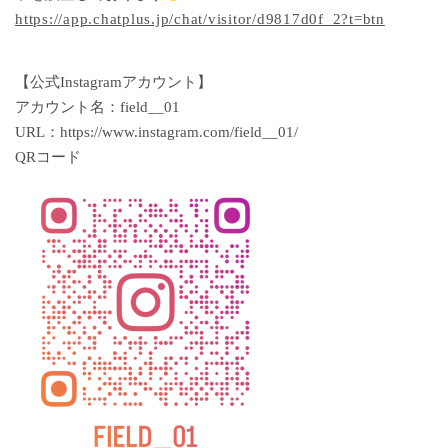
https://app.chatplus.jp/chat/visitor/d9817d0f_2?t=btn
【公式Instagramアカウント】
アカウント名：field__01
URL：https://www.instagram.com/field__01/
QRコード