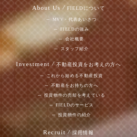
About Us
FIELDについて
MVV・代表あいさつ
FIELDの強み
会社概要
スタッフ紹介
Investment
不動産投資をお考えの方へ
これから始める不動産投資
不動産をお持ちの方へ
投資物件の売却を考えている
FIELDのサービス
投資物件の紹介
Recruit
採用情報