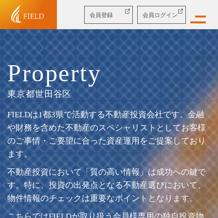
会員
登録
会員
ログイン
Property
東京都世田谷区
FIELDは1都3県で活動する不動産投資会社です。金融
や財務を含めた不動産のスペシャリストとしてお客様
のご事情・ご要望に合った資産運用をご提案しており
ます。
不動産投資において「質の高い情報」は成功への鍵で
す。特に、投資の出発点となる不動産選びにおいて、
物件情報のチェックは重要なポイントとなります。
こちらではFIELDが取り扱う会員様専用の独自投資物