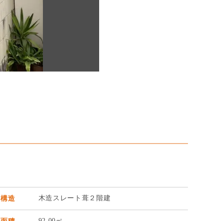
木造スレート葺２階建
物構造
92.00㎡