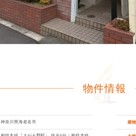
物件情報
神奈川県海老名市
建
相鉄本線『さがみ野駅』 徒歩6分 / 相鉄本線