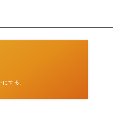
、
かにする。