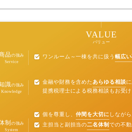
VALUE
バリュー
商品
の強み
ワンルーム～一棟を共に扱う
幅広い
Service
金融や財務を含めた
あらゆる相談
に
知識
の強み
提携税理士による税務相談もお受け
Knowledge
個を尊重し、
仲間を大切に
しながら
体制
の強み
主担当と副担当の
二名体制
での不動
System